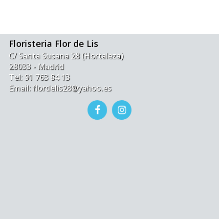
Floristeria Flor de Lis
C/ Santa Susana 28 (Hortaleza)
28033 - Madrid
Tel: 91 763 84 13
Email: flordelis28@yahoo.es