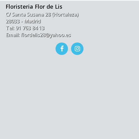
Floristeria Flor de Lis
C/ Santa Susana 28 (Hortaleza)
28033 - Madrid
Tel: 91 763 84 13
Email: flordelis28@yahoo.es