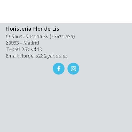
Floristeria Flor de Lis
C/ Santa Susana 28 (Hortaleza)
28033 - Madrid
Tel: 91 763 84 13
Email: flordelis28@yahoo.es